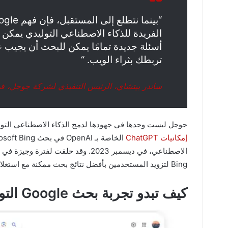
الفريدة للذكاء الاصطناعي التوليدي يمكن
أسئلة جديدة تمامًا يمكن للبحث أن يجيب ع
تربطك بثراء الويب. “
ساندر بيتشاي، الرئيس التنفيذي لشركة جوجل، في
جوجل ليست وحدها في جهودها لدمج الذكاء الاصطناعي التوليدي مع البحث. لقد جربت 
إمكانيات ChatGPT
Bing لتزويد المستخدمين بأفضل نتائج بحث ممكنة مع استغلال إمكانات GPT-4 أيضًا.
كيف تبدو تجربة بحث Google التوليدية؟