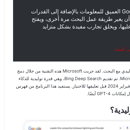
“بينما نتطلع إلى المستقبل، فإن فهم Google العميق للمعلومات بالإضافة إلى القدرات
 أن يغير طريقة عمل البحث مرة أخرى، ويفتح
ليها، ويخلق تجارب مفيدة بشكل متزايد
 كلمتة.
Microsoft هذه التقنية من خلال دمج
الخاصة بـ OpenAI في بحث Microsoft Bing. تم تقديم Bing Deep Search، وهي قدرة توليدية للذكاء
الاصطناعي، في ديسمبر 2023. وقد حلقت لفترة وجيزة في فبراير 2024 قبل تعليقها للاختبار. يستفيد هذا البرنامج من فهرس