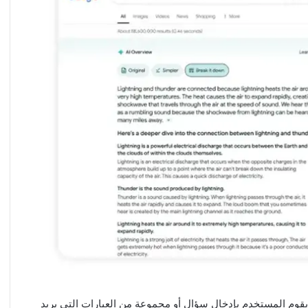
امًا مثل أي استعلام بحث آخر في Google، حيث يقوم المستخدم بإدخال سؤال أو مجموعة من العبارات التي يريد