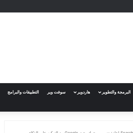
البرمجة والتطوير
هاردوير
سوفت وير
التطبيقات والبرامج
Search Generative Experience (SGE) إعادة تصميم محرك بحث Google مع التركيز على الذكاء