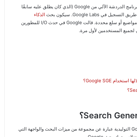
في السابق، كان بإمكان الأشخاص اختبار البحث القائم على برنامج الدردشة الآلي من Google (الذي كان يطلق عليه سابقًا
التسجيل في Google Labs. سيكون بحث
الذكاء
الآن متاحًا لجميع المستخدمين الذين يبحثون عن مواضيع أو سلع محددة. قالت Google في حدث I/O للمطورين
ي لجميع المستخدمين لأول مرة.
ام Google SGE؟
Search Generative Experience (SGE) تجربة بحث Google التوليدية عبارة عن مجموعة من ميزات البحث والواجهة التي
 محرك بحث Google.