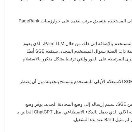
يقوم محرك بحث Google النموذجي بإرجاع نتائج الاستعلام إلى المستخدم بتنسيق مرتب يعتمد على خوارزميات PageRank
مع Search Generative Experience، يتم توجيه استفسار المستخدم بالإضافة إلى ذلك من خلال Palm LLM، الذي يقوم
بإنشاء لقطة مدعومة بالذكاء الاصطناعي من المعلومات المهمة ذات الصلة بسؤال المستخدم المحدد. ستقدم SGE أيضًا
خرى المرتبطة على الفور والتي ترتبط بشكل متكرر بالاستعلام
وعلى النقيض من عمليات بحث Google التقليدية، قد تتذكر SGE الاستعلام الأولي للمستخدم وتسمح بتحديثه دون أن يضطر
عندما ينقر المستخدم على إحدى الخطوات التالية المقترحة من SGE، سيتم إرساله إلى وضع المحادثة الجديد. يوفر وضع
المحادثة تجربة بحث مشابهة لتلك التي يوفرها برنامج الدردشة الآلي الذي يعمل بالذكاء الاصطناعي، مثل ChatGPT الخاص بـ