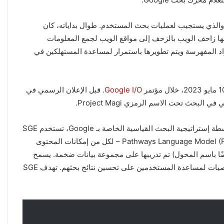
 محرك بحث Google المنتج الرئيسي لشركة Alphabet، والذي يستجيب لعمليات بحث المستخدم. طوال بداياته، كان
لية يقوم فيها زاحف الويب بالزحف إلى مواقع الويب لجمع المعلومات
ارزميات محرك بحث Google بتقييم المواد المفهرسة ويتم تطويرها باستمرار لمساعدة المستهلكين في
Google I/O
. قبل الإعلان الرسمي في
جية البحث القياسية الخاصة بـ Google، تستخدم SGE
– على وجه التحديد، نموذج Pathways Language Model (Palm) 2 – لكل من إمكانات المحتوى
 (تُعرف أيضًا باسم المحول) تم تدريبها على مجموعة بيانات ضخمة. يسمح
نموذج المحول للذكاء الاصطناعي باستنتاج النتائج وتقديم توصيات لمساعدة المستخدمين على تحسين نتائج بحثهم. تهدف SGE