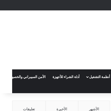
X
فيسبوك
بينتيريست
لينكدإن
يوتيوب
انستقرام
أنظمة التشغيل
أدلة الشراء للأجهزة
الأمن السيبراني والخصوصية
الأشهر
الأخيرة
تعليقات