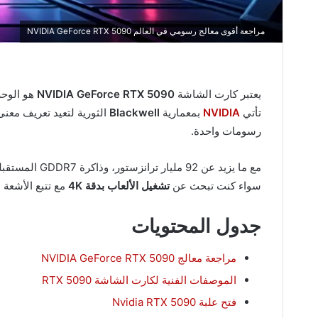
مراجعة أقوى معالج رسومي في العالم NVIDIA GeForce RTX 5090
يعتبر كارت الشاشة
NVIDIA GeForce RTX 5090
تأتي
NVIDIA
بمعمارية
Blackwell
الثورية لتعيد تعريف معنى
رسومات واحدة.
مع ما يزيد عن 92 مليار ترانزستور، وذاكرة GDDR7 المستقبلية، و
سواء كنت تبحث عن
تشغيل الألعاب بدقة 4K
مع تتبع الأشعة 
جدول المحتويات
مراجعة معالج NVIDIA GeForce RTX 5090
الموصفات الفنية لكارت الشاشة RTX 5090
فتح علبة Nvidia RTX 5090