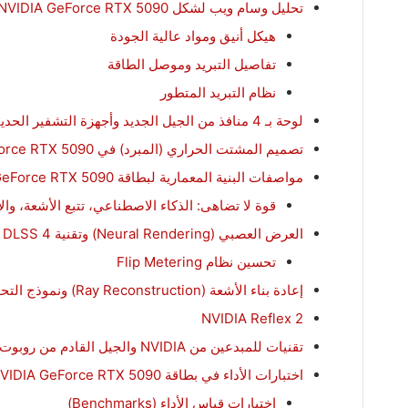
تحليل وسام ويب لشكل NVIDIA GeForce RTX 5090 الخارجي
هيكل أنيق ومواد عالية الجودة
تفاصيل التبريد وموصل الطاقة
نظام التبريد المتطور
لوحة بـ 4 منافذ من الجيل الجديد وأجهزة التشفير الحديثة
تصميم المشتت الحراري (المبرد) في NVIDIA GeForce RTX 5090
مواصفات البنية المعمارية لبطاقة NVIDIA GeForce RTX 5090
قوة لا تضاهى: الذكاء الاصطناعي، تتبع الأشعة، والأ
العرض العصبي (Neural Rendering) وتقنية DLSS 4 والتظليل العصبي (Neural Shaders)
تحسين نظام Flip Metering
إعادة بناء الأشعة (Ray Reconstruction) ونموذج التحويل في DLSS 4
NVIDIA Reflex 2
تقنيات للمبدعين من NVIDIA والجيل القادم من روبوت الدردشة الذكي G-Assist
اختبارات الأداء في بطاقة NVIDIA GeForce RTX 5090
اختبارات قياس الأداء (Benchmarks)