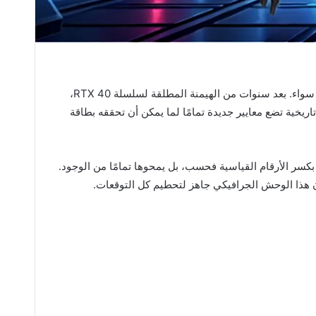
هو الوحش الكاسر الذي طال انتظاره من قبل عشاق الألعاب والمحترفين على حد سواء. بعد سنوات من الهيمنة المطلقة لسلسلة RTX 40،
ريخية تضع معايير جديدة تمامًا لما يمكن أن تحققه بطاقة
بع، فإن RTX 5090 لا يكتفي بكسر الأرقام القياسية فحسب، بل يمحوها تمامًا من الوجود.
إن هذا الوحش الجرافيكي جاهز لتحطيم كل التوقعات.