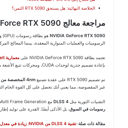
الخلاصة النهائية: هل يستحق RTX 5090 الثمن؟
مراجعة معالج NVIDIA GeForce RTX 5090
NVIDIA GeForce RTX 5090
هو بطاقة رسومات (GPU) وليس
الرسوميات والعمليات المتوازية المعقدة، بينما المعالج المرك
تعتمد بطاقة NVIDIA GeForce RTX 5090 على
معمارية Blackwell
بإعادة تصميم جذرية لوحدات CUDA، ومحركات تتبع الأشعة من الجيل الرابع، ونوى Tensor المحسّنة للذكاء الاصطناعي التي تقدم أداءً يفوق الجيل السابق بمراحل.
تم تصميم RTX 5090 على عقدة تصنيع
4nm المخصصة من TSMC
غير المقصوصة، مما يعني أنك تحصل على كل القوة الخام التي يمكن أن تقدمها
التقنيات الثورية مثل
DLSS 4
مع Multi Frame Generation، ودعم
رسومات في السوق
، بل الأذكى أيضًا. القدرة على توليد إطارات متعددة باس
مقالة ذات صلة:
تقنية DLSS 4 من NVIDIA: زيادة في معدل الإطارات بمقدار 8 أضعاف