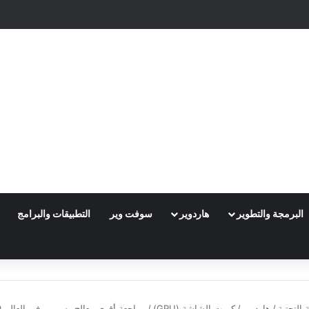
البرمجة والتطوير
هاردوير
سوفت وير
التطبيقات والبرامج
ة التحتية
/
هاردوير
/
كروت الشاشة (GPU)
/
مراجعة أقوى معالج رسومي في العالم NVIDIA GeForce RTX 5090