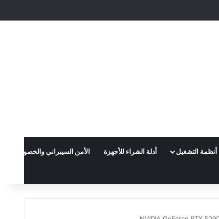
X
فيسبوك
بينتيريست
لينكدإن
يوتيوب
انستقرام
أنظمة التشغيل
أدلة الشراء للأجهزة
الأمن السيبراني والخصوصية