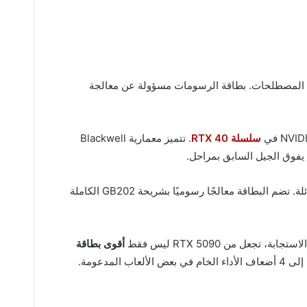
ين المصطلحات. بطاقة الرسومات مسؤولة عن معالجة
سلسلة RTX 40
. تتميز معمارية Blackwell
، مما يوفر كفاءة طاقة استثنائية مقارنة بالكثافة الترانزستورية الهائلة. تضم البطاقة معالجًا رسوميًا بشريحة GB202 الكاملة
ة، تجعل من RTX 5090 ليس فقط
أقوى بطاقة
دعومة.