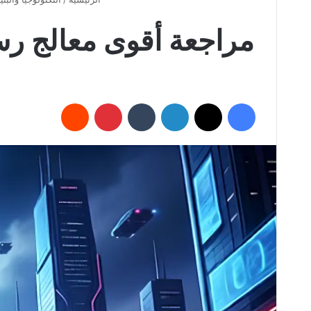
مراجعة أقوى معالج رسومي في العالم
فيسبوك
X
لينكدإن
بينتيريست