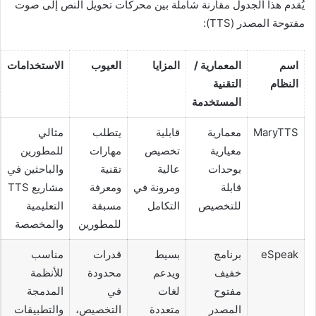
يُقدم هذا الجدول مقارنة شاملة بين محركات تحويل النص إلى صوت
مفتوحة المصدر (TTS):
اسم
المعمارية /
المزايا
العيوب
الاستخدامات
النظام
التقنية
المستخدمة
MaryTTS
معمارية
قابلية
يتطلب
مثالي
معيارية
تخصيص
مهارات
للمطورين
بوحدات
عالية
تقنية
والباحثين في
قابلة
ومرونة في
ومعرفة
مشاريع TTS
للتخصيص
التكامل
مسبقة
التعليمية
للمطورين
والمخصصة
eSpeak
برنامج
بسيط
قدرات
مناسب
خفيف
ويدعم
محدودة
للأنظمة
مفتوح
لغات
في
المدمجة
المصدر
متعددة
التخصيص،
والتطبيقات