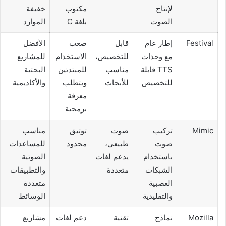
لإنتاج
مكتوب
خفيفة
الصوت
بلغة C
الموارد
Festival
إطار عام
قابل
صعب
الأفضل
مع وحدات
للتخصيص،
الاستخدام
للمشاريع
TTS قابلة
مناسب
للمبتدئين
البحثية
للتخصيص
للأبحاث
ويتطلب
والأكاديمية
معرفة
برمجية
Mimic
تركيب
صوت
توثيق
مناسب
صوت
طبيعي،
محدود
للمساعدات
باستخدام
يدعم لغات
الصوتية
الشبكات
متعددة
والتطبيقات
العصبية
متعددة
والتقليدية
الوسائط
Mozilla
نماذج
تقنية
دعم لغات
مشاريع