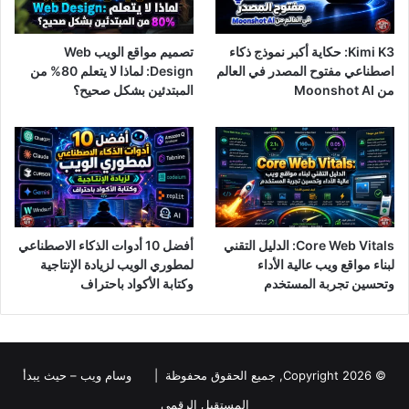
Kimi K3: حكاية أكبر نموذج ذكاء
تصميم مواقع الويب Web
اصطناعي مفتوح المصدر في العالم
Design: لماذا لا يتعلم 80% من
من Moonshot AI
المبتدئين بشكل صحيح؟
Core Web Vitals: الدليل التقني
أفضل 10 أدوات الذكاء الاصطناعي
لبناء مواقع ويب عالية الأداء
لمطوري الويب لزيادة الإنتاجية
وتحسين تجربة المستخدم
وكتابة الأكواد باحتراف
© Copyright 2026, جميع الحقوق محفوظة |
وسام ويب – حيث يبدأ
المستقبل الرقمي