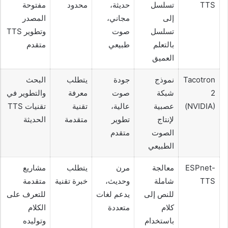
TTS
تسلسل
حديثة،
محدود
مفتوحة
إلى
مجاني،
المصدر
تسلسل
صوت
وتطوير TTS
بالتعلم
طبيعي
متقدم
العميق
Tacotron
نموذج
جودة
يتطلب
البحث
2
شبكة
صوت
معرفة
والتطوير في
(NVIDIA)
عصبية
عالية،
تقنية
تقنيات TTS
لإنتاج
تطوير
متقدمة
الحديثة
الصوت
متقدم
الطبيعي
ESPnet-
معالجة
مرن
يتطلب
مشاريع
TTS
شاملة
وحديث،
خبرة تقنية
متقدمة
للنص إلى
يدعم لغات
للتعرف على
كلام
متعددة
الكلام
باستخدام
وتوليده