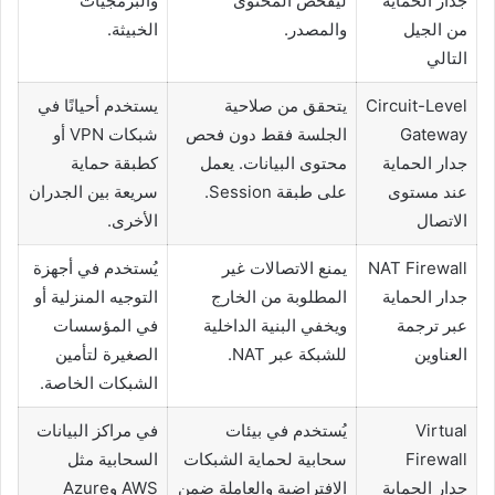
جدار الحماية
ليفحص المحتوى
والبرمجيات
من الجيل
والمصدر.
الخبيثة.
التالي
Circuit-Level
يتحقق من صلاحية
يستخدم أحيانًا في
Gateway
الجلسة فقط دون فحص
شبكات VPN أو
جدار الحماية
محتوى البيانات. يعمل
كطبقة حماية
عند مستوى
على طبقة Session.
سريعة بين الجدران
الاتصال
الأخرى.
NAT Firewall
يمنع الاتصالات غير
يُستخدم في أجهزة
جدار الحماية
المطلوبة من الخارج
التوجيه المنزلية أو
عبر ترجمة
ويخفي البنية الداخلية
في المؤسسات
العناوين
للشبكة عبر NAT.
الصغيرة لتأمين
الشبكات الخاصة.
Virtual
يُستخدم في بيئات
في مراكز البيانات
Firewall
سحابية لحماية الشبكات
السحابية مثل
جدار الحماية
الافتراضية والعاملة ضمن
AWS وAzure