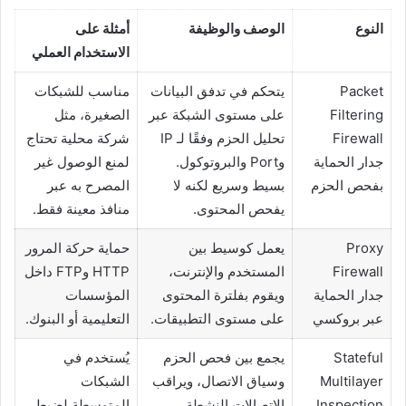
النوع
الوصف والوظيفة
أمثلة على
الاستخدام العملي
Packet
يتحكم في تدفق البيانات
مناسب للشبكات
Filtering
على مستوى الشبكة عبر
الصغيرة، مثل
Firewall
تحليل الحزم وفقًا لـ IP
شركة محلية تحتاج
جدار الحماية
وPort والبروتوكول.
لمنع الوصول غير
بفحص الحزم
بسيط وسريع لكنه لا
المصرح به عبر
يفحص المحتوى.
منافذ معينة فقط.
Proxy
يعمل كوسيط بين
حماية حركة المرور
Firewall
المستخدم والإنترنت،
HTTP وFTP داخل
جدار الحماية
ويقوم بفلترة المحتوى
المؤسسات
عبر بروكسي
على مستوى التطبيقات.
التعليمية أو البنوك.
Stateful
يجمع بين فحص الحزم
يُستخدم في
Multilayer
وسياق الاتصال، ويراقب
الشبكات
Inspection
الاتصالات النشطة
المتوسطة لضبط