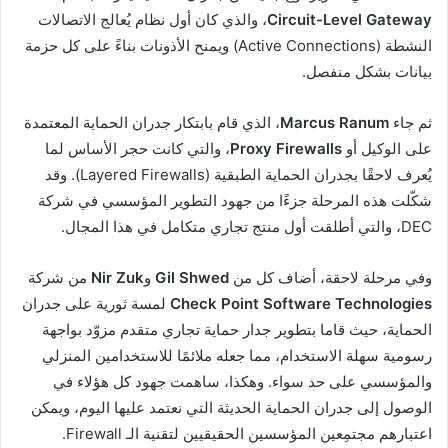
Circuit-Level Gateway
، والذي كان أول نظام يُعالج الاتصالات
النشطة (Active Connections) ويمنح الأذونات بناءً على كل حزمة
بيانات بشكل منفصل.
ثم جاء
Marcus Ranum
، الذي قام بابتكار جدران الحماية المعتمدة
على الوكيل أو
Proxy Firewalls
، والتي كانت حجر الأساس لما
يُعرف لاحقًا بجدران الحماية الطبقية (Layered Firewalls). وقد
شكّلت هذه المرحلة جزءًا من جهود التطوير المؤسسي في شركة
DEC، والتي أطلقت أول منتج تجاري متكامل في هذا المجال.
وفي مرحلة لاحقة، أضاف كل من
Gil Shwed
و
Nir Zuk
من شركة
Check Point Software Technologies
لمسة ثورية على جدران
الحماية، حيث قاما بتطوير جدار حماية تجاري متقدم مزوّد بواجهة
رسومية سهلة الاستخدام، مما جعله ملائمًا للاستخدامين المنزلي
والمؤسسي على حد سواء. وهكذا، ساهمت جهود كل هؤلاء في
الوصول إلى جدران الحماية الحديثة التي نعتمد عليها اليوم، ويمكن
اعتبارهم مجتمِعين المؤسسين الحقيقيين لتقنية الـ Firewall.