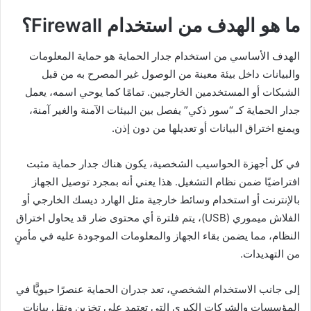
ما هو الهدف من استخدام Firewall؟
الهدف الأساسي من استخدام جدار الحماية هو حماية المعلومات
والبيانات داخل بيئة معينة من الوصول غير المصرح به من قبل
الشبكات أو المستخدمين الخارجيين. تمامًا كما يوحي اسمه، يعمل
جدار الحماية كـ “سور ذكي” يفصل بين البيئات الآمنة والغير آمنة،
ويمنع اختراق البيانات أو تعديلها من دون إذن.
في كل أجهزة الحواسيب الشخصية، يكون هناك جدار حماية مثبت
افتراضيًا ضمن نظام التشغيل. هذا يعني أنه بمجرد توصيل الجهاز
بالإنترنت أو استخدام وسائط خارجية مثل الهارد ديسك الخارجي أو
الفلاش ميموري (USB)، يتم فلترة أي محتوى ضار قد يحاول اختراق
النظام، مما يضمن بقاء الجهاز والمعلومات الموجودة عليه في مأمنٍ
من التهديدات.
إلى جانب الاستخدام الشخصي، تعد جدران الحماية عنصرًا حيويًّا في
المؤسسات والشركات الكبرى التي تعتمد على تخزين ونقل بيانات