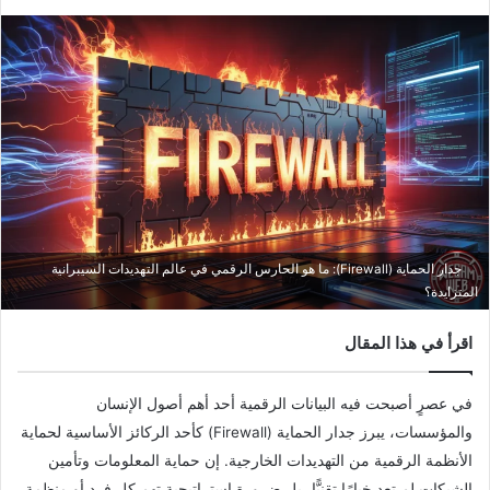
جدار الحماية (Firewall): ما هو الحارس الرقمي في عالم التهديدات السيبرانية
المتزايدة؟
اقرأ في هذا المقال
في عصرٍ أصبحت فيه البيانات الرقمية أحد أهم أصول الإنسان
والمؤسسات، يبرز جدار الحماية (Firewall) كأحد الركائز الأساسية لحماية
الأنظمة الرقمية من التهديدات الخارجية. إن حماية المعلومات وتأمين
الشبكات لم تعد خيارًا تقنيًّا، بل ضرورة استراتيجية تهم كل فرد أو منظمة