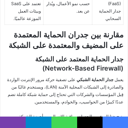
(FaaS)
حسب نمو الأعمال، ويُدار
تعتمد على SaaS
جدار الحماية
عن بعد.
وبيئات العمل
السحابي
الموزعة عالميًا.
مقارنة بين جدران الحماية المعتمدة
على المضيف والمعتمدة على الشبكة
جدار الحماية المعتمد على الشبكة
(Network-Based Firewall)
يعمل
جدار الحماية الشبكي
على تصفية حركة مرور الإنترنت الواردة
والصادرة إلى الشبكات المحلية الآمنة (LAN)، ويستخدم غالبًا من
قِبل المؤسسات والشركات التي تحتاج إلى حماية شبكة كاملة تضم
عددًا كبيرًا من الحواسيب، والخوادم، والمستخدمين.
يتيح هذا النوع من الجدران مراقبة الاتصال بين أجهزة الشركة
والمصادر الخارجية، كما يوفر إمكانية تقييد الوصول إلى مواقع
يسبوك
X
واتساب
تيلقرام
ڤايبر