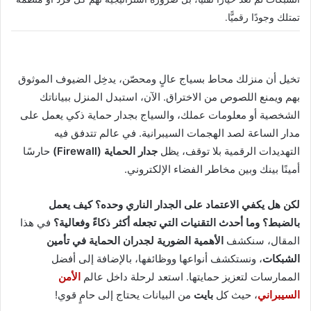
تمتلك وجودًا رقميًّا.
تخيل أن منزلك محاط بسياج عالٍ ومحصّن، يدخِل الضيوف الموثوق
بهم ويمنع اللصوص من الاختراق. الآن، استبدل المنزل ببياناتك
الشخصية أو معلومات عملك، والسياج بجدار حماية ذكي يعمل على
مدار الساعة لصد الهجمات السيبرانية. في عالم تتدفق فيه
التهديدات الرقمية بلا توقف، يظل
جدار الحماية (Firewall)
حارسًا
أمينًا بينك وبين مخاطر الفضاء الإلكتروني.
لكن هل يكفي الاعتماد على الجدار الناري وحده؟ كيف يعمل
بالضبط؟ وما أحدث التقنيات التي تجعله أكثر ذكاءً وفعالية؟
في هذا
المقال، سنكشف
الأهمية الضورية لجدران الحماية في تأمين
الشبكات
، ونستكشف أنواعها ووظائفها، بالإضافة إلى أفضل
الممارسات لتعزيز حمايتها. استعد لرحلة داخل عالم
الأمن
السيبراني
، حيث كل
بايت
من البيانات يحتاج إلى حامٍ قوي!