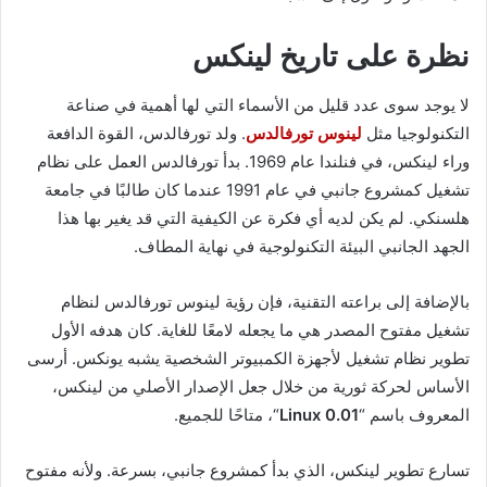
نظرة على تاريخ لينكس
لا يوجد سوى عدد قليل من الأسماء التي لها أهمية في صناعة
التكنولوجيا مثل
لينوس تورفالدس
. ولد تورفالدس، القوة الدافعة
وراء لينكس، في فنلندا عام 1969. بدأ تورفالدس العمل على نظام
تشغيل كمشروع جانبي في عام 1991 عندما كان طالبًا في جامعة
هلسنكي. لم يكن لديه أي فكرة عن الكيفية التي قد يغير بها هذا
الجهد الجانبي البيئة التكنولوجية في نهاية المطاف.
بالإضافة إلى براعته التقنية، فإن رؤية لينوس تورفالدس لنظام
تشغيل مفتوح المصدر هي ما يجعله لامعًا للغاية. كان هدفه الأول
تطوير نظام تشغيل لأجهزة الكمبيوتر الشخصية يشبه يونكس. أرسى
الأساس لحركة ثورية من خلال جعل الإصدار الأصلي من لينكس،
المعروف باسم “
Linux 0.01
“، متاحًا للجميع.
تسارع تطوير لينكس، الذي بدأ كمشروع جانبي، بسرعة. ولأنه مفتوح