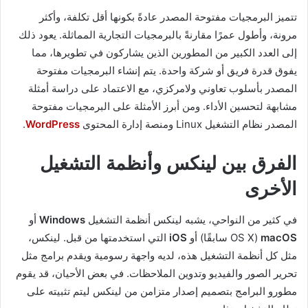
تتميز البرمجيات مفتوحة المصدر عادةً بكونها أقل تكلفة، وأكثر
مرونة، وأطول عمرًا مقارنةً بالبرمجيات التجارية المماثلة. يعود ذلك
إلى العدد الكبير من المطورين الذين يشاركون في تطويرها، مما
يفوق قدرة فريق أو شركة واحدة. يتم إنشاء البرمجيات مفتوحة
المصدر بأسلوب تعاوني ولامركزي، مع الاعتماد على دراسة أمثلة
مشابهة لتحسين الأداء. ومن أبرز الأمثلة على البرمجيات مفتوحة
المصدر نظام التشغيل Linux ومنصة إدارة المحتوى
WordPress
.
الفرق بين لينكس وأنظمة التشغيل
الأخرى
في كثير من النواحي، يشبه لينكس أنظمة التشغيل
Windows
أو
macOS
(OS X سابقًا) أو
iOS
التي استخدمتها من قبل. لينكس،
مثل كل أنظمة التشغيل هذه، لديه واجهة رسومية ويقدم برامج مثل
تحرير الصور والفيديو وتدوين الملاحظات. في بعض الأحيان، قد يقوم
مطورو البرامج بتصميم إصدار متزامن من لينكس ليتم تثبيته على