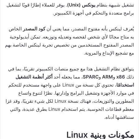
تشغيل شبيهة بنظام
يونكس (Unix)
. يوفر للعملاء إطارًا قويًا لتشغيل
برامج متعددة والتحكم في أجهزة الكمبيوتر.
يُعرف لينكس بأنه مفتوح المصدر، مما يعني أن
كود المصدر
الخاص
به متاح مجانًا لأي شخص لفحصه وتعديله وتوزيعه. تمكن أيديولوجية
المصدر المفتوح المستخدمين من تخصيص تجربة لينكس الخاصة بهم
مع تشجيع الإبداع والمرونة.
يتوافق نظام التشغيل هذا مع جميع منصات الكمبيوتر تقريبًا، بما في
ذلك
x86
و
ARM
و
SPARC
، مما يجعله أحد
أكثر أنظمة التشغيل
استخدامًا
، تحتوي كل نسخة من Linux على واجهة مستخدم للتحكم
في موارد الأجهزة وتشغيل البرامج وإدارتها. نظرًا لتنوع واتساع
المطورين والتوزيعات، فهناك نسخة Linux لكل شيء تقريبًا، وقد غزا
معظم قطاعات الحوسبة. يتم استخدام Linux بطرق عديدة، والتي
سنناقشها أدناه.
مكونات وبنية Linux