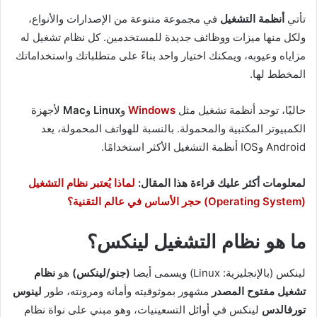
تأتي
أنظمة التشغيل
في مجموعة متنوعة من الإصدارات والأنواع،
ولكل منها ميزات ووظائف جديدة للمستخدمين. كل نظام تشغيل له
مزاياه وعيوبه، ويمكنك اختيار واحد بناءً على متطلباتك واستخداماتك
المخطط لها.
حاليًا، توجد أنظمة تشغيل مثل
Windows
و
Linux
و
Mac
لأجهزة
الكمبيوتر المكتبية والمحمولة. بالنسبة للهواتف المحمولة، يعد
Android وIOS أنظمة التشغيل الأكثر استخدامًا.
لمعلومات أكثر عليك قراءة هذا المقال:
لماذا يُعتبر نظام التشغيل
(Operating System) حجر الأساس في عالم التقنية؟
ما هو نظام التشغيل لينكس؟
لينكس (بالإنجليزية: Linux) ‏ويسمى أيضا
(جنو/لينكس)
هو
نظام
تشغيل مفتوح المصدر
مشهور بموثوقيته وأمانه ومرونته، طور
لينوس
تورفالدس
لينكس في أوائل التسعينيات، وهو مبني على نواة نظام