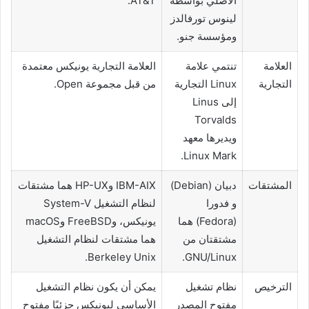
الأصلي بواسطة
AT&T.
لينوس تورفالدز
ومؤسسة جنو.
العلامة
تنتمي علامة
العلامة التجارية يونيكس معتمدة
التجارية
Linux التجارية
من قبل مجموعة Open.
إلى Linus
Torvalds
ويديرها معهد
Linux Mark.
المشتقات
دبیان (Debian)
IBM-AIX وHP-UX هما مشتقات
و فدورا
لنظام التشغيل System-V
(Fedora) هما
يونيكس، وFreeBSD وmacOS
مشتقتان من
هما مشتقات لنظام التشغيل
Berkeley Unix.
GNU/Linux.
الترخيص
نظام تشغيل
يمكن أن يكون نظام التشغيل
مفتوح المصدر
الأساسي ليونيكس جزئيًا مفتوح