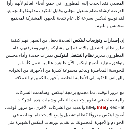
المصدر، فقد انجذب إليه المطورون في جميع أنحاء العالم لأنهم رأوا
الفرصة لإنشاء نظام تشغيل مجاني وقابل للتكيف مدفوعًا بالمجتمع.
لقد توسع لينكس بسرعة كل عام نتيجة للجهود المشتركة لمجتمع
متحمس وملتزم.
إن
إصدارات وتوزيعات لينكس
العديدة تجعل من السهل فهم كيفية
تطور نظام التشغيل. بالإضافة إلى مشاركة وقتهم ومعرفتهم، قام
المطورون بتعزيز
نظام التشغيل لينوكس
بميزات جديدة وأداء محسن
وتوافق متزايد. أصبح لينكس الآن ظاهرة عالمية تعمل كأساس
للحوسبة المعاصرة وتدعم مجموعة كبيرة من الأجهزة، من الخوادم
والهواتف الذكية إلى الأنظمة الخاصة وأجهزة الكمبيوتر العملاقة.
مع مرور الوقت، نما مجتمع برمجة لينكس، وساهمت الشركات
والمنظمات في تطوير وتحديث النظام. وشملت هذه الشركات
RedHat
و
Intel
وIBM والعديد من الشركات الأخرى. مع مرور الوقت،
أصبح لينكس معروفًا كنظام تشغيل واسع الاستخدام، وخاصة في
الخوادم والأجهزة المحمولة. تم تقديم توزيعات لينكس الشهيرة مثل