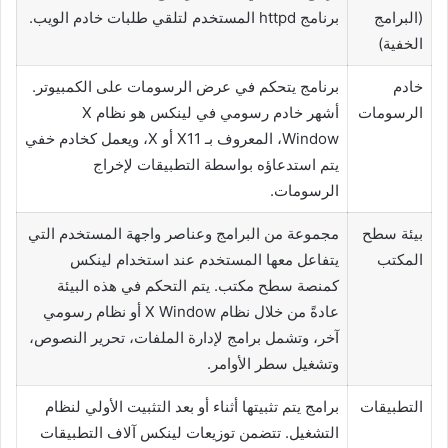
(البرامج
برنامج httpd المستخدم لتلقي طلبات خادم الويب.
الخفية)
خادم
برنامج يتحكم في عرض الرسومات على الكمبيوتر.
الرسومات
أشهر خادم رسومي في لينكس هو نظام X
Window، المعروف بـ X11 أو X، ويعمل كخادم خفي
يتم استدعاؤه بواسطة التطبيقات لإخراج
الرسومات.
بيئة سطح
مجموعة من البرامج وعناصر واجهة المستخدم التي
المكتب
يتفاعل معها المستخدم عند استخدام لينكس
كمنصة سطح مكتب. يتم التحكم في هذه البيئة
عادةً من خلال نظام X Window أو نظام رسومي
آخر، وتشمل برامج لإدارة الملفات، تحرير النصوص،
وتشغيل سطر الأوامر.
التطبيقات
برامج يتم تثبيتها أثناء أو بعد التثبيت الأولي لنظام
التشغيل. تتضمن توزيعات لينكس آلاف التطبيقات