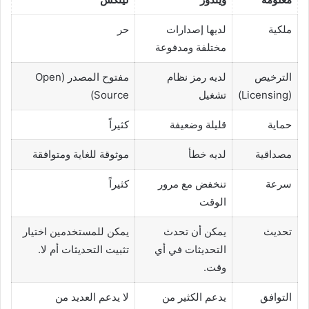
ملكية
لديها إصدارات
حر
مختلفة ومدفوعة
الترخيص
لديه رمز نظام
مفتوح المصدر (Open
(Licensing)
تشغيل
Source)
حماية
قليلة وضعيفة
كثيراً
مصداقية
لديه خطأ
موثوقة للغاية ومتوافقة
سرعة
تنخفض مع مرور
كثيراً
الوقت
تحديث
يمكن أن تحدث
يمكن للمستخدمين اختيار
التحديثات في أي
تثبيت التحديثات أم لا.
وقت.
التوافق
يدعم الكثير من
لا يدعم العديد من