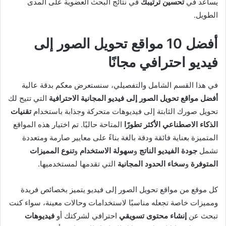
يساعد في
تحسين ترتيبك
في نتائج البحث العضوية على المدى
الطويل.
أفضل 10 مواقع تحويل الصور إلى
فيديو احترافي مجانًا
في هذا القسم الشامل والتفصيلي، سنستعرض معكم بدقة عالية
أفضل مواقع تحويل الصور إلى فيديو
المجانية الاحترافية
التي تتيح لك
تحويل صورك الثابتة إلى فيديوهات متحركة وجذابة باستخدام
تقنيات
الذكاء الاصطناعي الأكثر تطورًا
المتاحة حاليًا. تم اختيار هذه المواقع
المتميزة بعناية فائقة ودقة بالغة بناءً على معايير صارمة ومتعددة
تشمل
جودة الفيديو الناتج
و
سهولة الاستخدام
و
تنوع المميزات
المتوفرة
و
سخاء الحدود المجانية
التي تقدمها لمستخدميها.
كل موقع من مواقع تحويل الصور إلى فيديو يتميز بخصائص فريدة
ومميزات خاصة تجعله مناسبًا لاستخدامات وحالات معينة، سواء كنت
تبحث عن
إنشاء محتوى تسويقي
احترافي لشركتك أو
فيديوهات