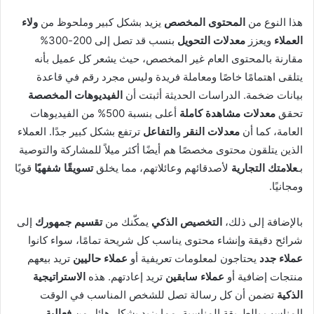
هذا النوع من
المحتوى المخصص
يزيد بشكل كبير وملحوظ من
ولاء
العملاء
ويعزز
معدلات التحويل
بنسب قد تصل إلى 200-300%
مقارنة بالمحتوى العام غير المخصص، حيث يشعر كل عميل بأنه
يتلقى اهتمامًا خاصًا ومعاملة فريدة وليس مجرد رقم في قاعدة
بيانات ضخمة. الدراسات الحديثة أثبتت أن
الفيديوهات المخصصة
تحقق
معدلات مشاهدة كاملة
أعلى بنسبة 500% من الفيديوهات
العامة، كما أن
معدلات النقر
و
التفاعل
ترتفع بشكل كبير جدًا. العملاء
الذين يتلقون محتوى مخصصًا هم أيضًا أكثر ميلاً للمشاركة والتوصية
بـ
علامتك التجارية
لأصدقائهم وعائلاتهم، مما يخلق
تسويقًا شفهيًا
قويًا
ومجانيًا.
بالإضافة إلى ذلك،
التخصيص الذكي
يمكّنك من
تقسيم جمهورك
إلى
شرائح دقيقة وإنشاء محتوى يناسب كل شريحة تمامًا، سواء كانوا
عملاء جدد
يحتاجون لمعلومات تعريفية أو
عملاء حاليين
تريد بيعهم
منتجات إضافية أو
عملاء سابقين
تريد إعادتهم. هذه
الاستراتيجية
الذكية
تضمن أن كل رسالة تصل للشخص المناسب في الوقت
المناسب بالطريقة المناسبة، مما يزيد بشكل هائل من
فعالية