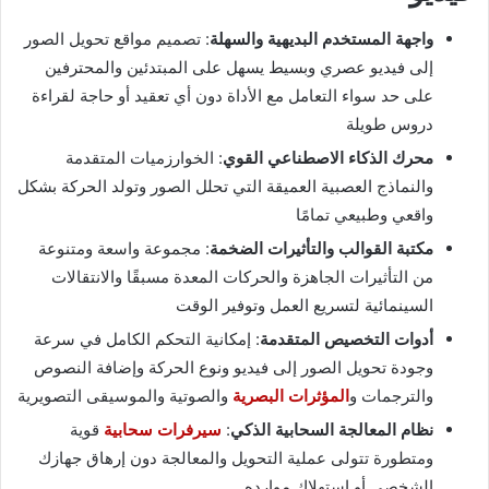
واجهة المستخدم البديهية والسهلة
: تصميم مواقع تحويل الصور
إلى فيديو عصري وبسيط يسهل على المبتدئين والمحترفين
على حد سواء التعامل مع الأداة دون أي تعقيد أو حاجة لقراءة
دروس طويلة
محرك الذكاء الاصطناعي القوي
: الخوارزميات المتقدمة
والنماذج العصبية العميقة التي تحلل الصور وتولد الحركة بشكل
واقعي وطبيعي تمامًا
مكتبة القوالب والتأثيرات الضخمة
: مجموعة واسعة ومتنوعة
من التأثيرات الجاهزة والحركات المعدة مسبقًا والانتقالات
السينمائية لتسريع العمل وتوفير الوقت
أدوات التخصيص المتقدمة
: إمكانية التحكم الكامل في سرعة
وجودة تحويل الصور إلى فيديو ونوع الحركة وإضافة النصوص
والترجمات و
المؤثرات البصرية
والصوتية والموسيقى التصويرية
نظام المعالجة السحابية الذكي
:
سيرفرات سحابية
قوية
ومتطورة تتولى عملية التحويل والمعالجة دون إرهاق جهازك
الشخصي أو استهلاك موارده