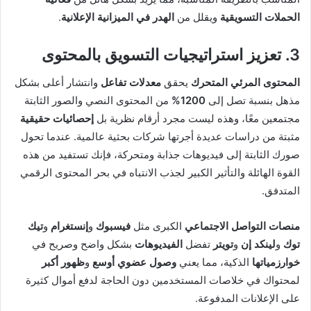
الحملات التسويقية
ويقلل من
الهدر في الميزانية الإعلانية
.
3. تعزيز استراتيجيات التسويق بالمحتوى
المحتوى المرئي المتحرك
يحقق
معدلات تفاعل
وانتشار أعلى بشكل
مذهل بنسبة تصل إلى
1200%
من المحتوى النصي والصور الثابتة
مجتمعين معًا، وهذه ليست مجرد أرقام نظرية بل
إحصائيات حقيقية
مثبتة من دراسات عديدة أجرتها شركات بحثية عالمية. عندما تحول
صورك الثابتة إلى فيديوهات جذابة ومتحركة، فإنك تستفيد من هذه
القوة الهائلة والتأثير الكبير لجذب الانتباه في بحر المحتوى الرقمي
المتدفق.
منصات التواصل الاجتماعي
الكبرى مثل
فيسبوك
و
إنستغرام
و
تيك
توك
و
لينكد إن
و
تويتر
تفضل
الفيديوهات
بشكل واضح وصريح في
خوارزمياتها
الذكية، مما يعني
وصول عضوي أوسع
و
ظهور أكبر
لمحتواك في خلاصات المستخدمين دون الحاجة لدفع أموال كثيرة
على الإعلانات المدفوعة.