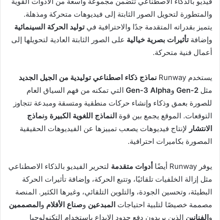
فيديو بالذكاء الاصطناعي تتضمن مجموعة واسعة من الأدوات القوية
والمتطورة لتحويل الصور الثابتة إلى فيديوهات متحركة ومذهلة.
يتميز بقدراته المتقدمة جدًا والاحترافية في
توليد الحركة السينمائية
وإضافة
تأثيرات بصرية خيالية
على الصور الثابتة العادية لتحويلها إلى
أعمال فنية متحركة.
يستخدم Runway
نماذج ذكاء اصطناعي توليدية من الجيل الجديد
مثل
Gen-2
و
Gen-3 Alpha
التي تمكنه من فهم السياق العام
للصورة بعمق وذكاء وإنشاء حركات منطقية ومتسقة ومبدعة تتجاوز
التوقعات. الموقع يجمع بين قوة
النماذج اللغوية الكبيرة
و
نماذج
الانتشار
لإنتاج فيديوهات يصعب تمييزها عن الفيديوهات الحقيقية
المصورة بكاميرات احترافية.
يوفر Runway أيضًا
أدوات متقدمة
لتحرير الفيديو بالذكاء الاصطناعي
مثل إزالة الخلفيات تلقائيًا، وتتبع الحركة، وإضافة تأثيرات الحركة
البطيئة، وتحسين الجودة، والتلوين التلقائي، وغيرها الكثير. المنصة
مصممة خصيصًا لتلبية احتياجات
المبدعين
و
صناع الأفلام
و
المصممين
و
الفنانين
الذين يريدون دفع حدود الإبداع باستخدام التكنولوجيا