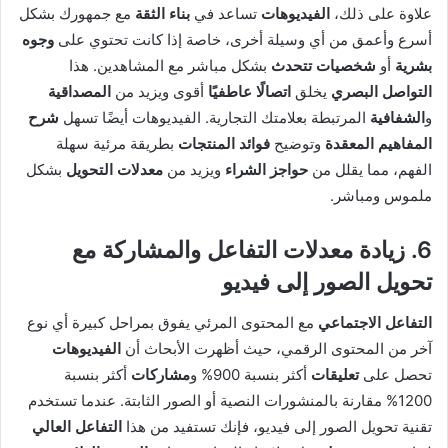
علاوة على ذلك،
الفيديوهات
تساعد في
بناء الثقة
مع جمهورك بشكل
أسرع وأعمق من أي وسيلة أخرى، خاصة إذا كانت تحتوي على
وجوه
بشرية
أو
شخصيات تتحدث
بشكل مباشر مع المشاهدين. هذا
التواصل البصري
يخلق
اتصالًا عاطفيًا
أقوى ويزيد من
المصداقية
و
الشفافية
المرتبطة بعلامتك التجارية. الفيديوهات أيضًا تسهل
شرح
المفاهيم المعقدة
وتوضيح
فوائد المنتجات
بطريقة مرئية سهلة
الفهم، مما يقلل من
حواجز الشراء
ويزيد من
معدلات التحويل
بشكل
ملموس ومباشر.
6. زيادة معدلات التفاعل والمشاركة مع
تحويل الصور إلى فيديو
التفاعل الاجتماعي
مع المحتوى المرئي يفوق بمراحل كبيرة أي نوع
آخر من المحتوى الرقمي، حيث أظهرت الأبحاث أن
الفيديوهات
تحصل على
تعليقات
أكثر بنسبة 900% و
مشاركات
أكثر بنسبة
1200% مقارنة بالمنشورات النصية أو الصور الثابتة. عندما تستخدم
تقنية تحويل الصور إلى فيديو، فإنك تستفيد من هذا
التفاعل العالي