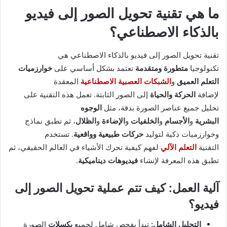
ما هي تقنية تحويل الصور إلى فيديو
بالذكاء الاصطناعي؟
تقنية تحويل الصور إلى فيديو بالذكاء الاصطناعي هي
تكنولوجيا
متطورة ومتقدمة
تعتمد بشكل أساسي على
خوارزميات
التعلم العميق
و
الشبكات العصبية الاصطناعية
المعقدة
لإضافة
الحركة والحياة
إلى الصور الثابتة. تعمل هذه التقنية على
تحليل جميع عناصر الصورة بدقة، مثل
الوجوه
البشرية
و
الأجسام
و
الخلفيات
و
الإضاءة
و
الظلال
، ثم تطبق نماذج
وخوارزميات ذكية لتوليد
حركات طبيعية وواقعية
. تستخدم
التقنية
التعلم الآلي
لفهم كيفية تحرك الأشياء في العالم الحقيقي، ثم
تطبق هذه المعرفة لإنشاء
فيديوهات ديناميكية
.
آلية العمل: كيف تتم عملية تحويل الصور إلى
فيديو؟
التحليل الشامل:
تبدأ بفحص شامل لجميع
بكسلات
الصورة