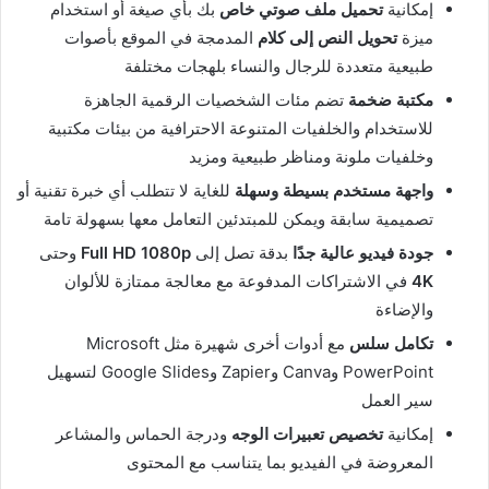
إمكانية
تحميل ملف صوتي خاص
بك بأي صيغة أو استخدام
ميزة
تحويل النص إلى كلام
المدمجة في الموقع بأصوات
طبيعية متعددة للرجال والنساء بلهجات مختلفة
مكتبة ضخمة
تضم مئات الشخصيات الرقمية الجاهزة
للاستخدام والخلفيات المتنوعة الاحترافية من بيئات مكتبية
وخلفيات ملونة ومناظر طبيعية ومزيد
واجهة مستخدم بسيطة وسهلة
للغاية لا تتطلب أي خبرة تقنية أو
تصميمية سابقة ويمكن للمبتدئين التعامل معها بسهولة تامة
جودة فيديو عالية جدًا
بدقة تصل إلى
Full HD 1080p
وحتى
4K
في الاشتراكات المدفوعة مع معالجة ممتازة للألوان
والإضاءة
تكامل سلس
مع أدوات أخرى شهيرة مثل Microsoft
PowerPoint وCanva وZapier وGoogle Slides لتسهيل
سير العمل
إمكانية
تخصيص تعبيرات الوجه
ودرجة الحماس والمشاعر
المعروضة في الفيديو بما يتناسب مع المحتوى