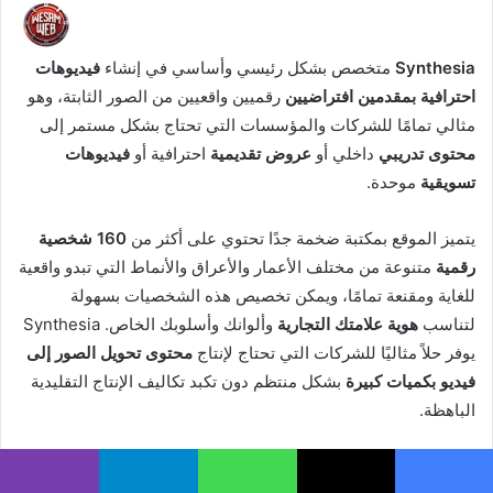
Synthesia
متخصص بشكل رئيسي وأساسي في إنشاء
فيديوهات
احترافية بمقدمين افتراضيين
رقميين واقعيين من الصور الثابتة، وهو
مثالي تمامًا للشركات والمؤسسات التي تحتاج بشكل مستمر إلى
محتوى تدريبي
داخلي أو
عروض تقديمية
احترافية أو
فيديوهات
تسويقية
موحدة.
يتميز الموقع بمكتبة ضخمة جدًا تحتوي على أكثر من
160 شخصية
رقمية
متنوعة من مختلف الأعمار والأعراق والأنماط التي تبدو واقعية
للغاية ومقنعة تمامًا، ويمكن تخصيص هذه الشخصيات بسهولة
لتناسب
هوية علامتك التجارية
وألوانك وأسلوبك الخاص. Synthesia
يوفر حلاً مثاليًا للشركات التي تحتاج لإنتاج
محتوى تحويل الصور إلى
فيديو
بكميات كبيرة
بشكل منتظم دون تكبد تكاليف الإنتاج التقليدية
الباهظة.
المنصة مصممة خصيصًا لتسهيل عملية
إنتاج الفيديوهات التعليمية
يسبوك
X
واتساب
تيلقرام
ڤايبر