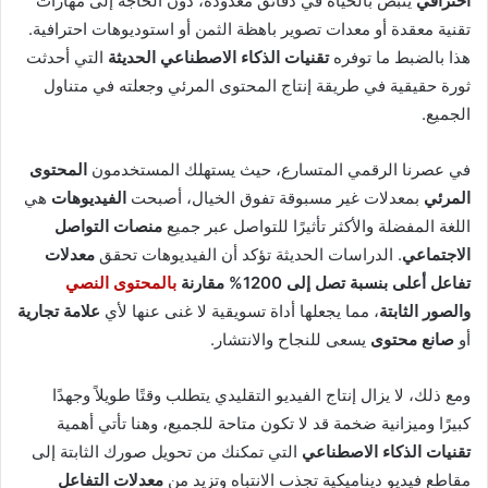
احترافي
ينبض بالحياة في دقائق معدودة، دون الحاجة إلى مهارات
تقنية معقدة أو معدات تصوير باهظة الثمن أو استوديوهات احترافية.
هذا بالضبط ما توفره
تقنيات الذكاء الاصطناعي الحديثة
التي أحدثت
ثورة حقيقية في طريقة إنتاج المحتوى المرئي وجعلته في متناول
الجميع.
في عصرنا الرقمي المتسارع، حيث يستهلك المستخدمون
المحتوى
المرئي
بمعدلات غير مسبوقة تفوق الخيال، أصبحت
الفيديوهات
هي
اللغة المفضلة والأكثر تأثيرًا للتواصل عبر جميع
منصات التواصل
الاجتماعي
. الدراسات الحديثة تؤكد أن الفيديوهات تحقق
معدلات
تفاعل
أعلى بنسبة تصل إلى 1200% مقارنة
بالمحتوى النصي
والصور الثابتة
، مما يجعلها أداة تسويقية لا غنى عنها لأي
علامة تجارية
أو
صانع محتوى
يسعى للنجاح والانتشار.
ومع ذلك، لا يزال إنتاج الفيديو التقليدي يتطلب وقتًا طويلاً وجهدًا
كبيرًا وميزانية ضخمة قد لا تكون متاحة للجميع، وهنا تأتي أهمية
تقنيات الذكاء الاصطناعي
التي تمكنك من تحويل صورك الثابتة إلى
مقاطع فيديو ديناميكية تجذب الانتباه وتزيد من
معدلات التفاعل