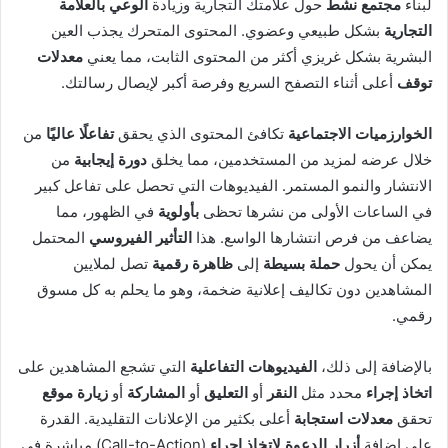
لبناء
مجتمع نشط
حول علامتك التجارية وزيادة
الوعي بالعلامة
التجارية
بشكل طبيعي وعضوي. المحتوى المتحرك يجذب العين
البشرية بشكل غريزي أكثر من المحتوى الثابت، مما يعني
معدلات
توقف
أعلى أثناء التصفح السريع وفرصة أكبر لإيصال رسالتك.
الخوارزميات الاجتماعية
تكافئ المحتوى الذي يحقق
تفاعلًا عاليًا
من
خلال عرضه لمزيد من المستخدمين، مما يخلق
دورة إيجابية
من
الانتشار والنمو المستمر. الفيديوهات التي تحصل على تفاعل كبير
في الساعات الأولى من نشرها تحظى
بأولوية
في الظهور، مما
يضاعف من فرص انتشارها الواسع. هذا
التأثير الفيروسي
المحتمل
يمكن أن يحول
حملة بسيطة
إلى
ظاهرة رقمية
تصل لملايين
المشاهدين دون تكاليف إعلانية ضخمة، وهو ما يحلم به كل مسوق
رقمي.
بالإضافة إلى ذلك،
الفيديوهات التفاعلية
التي تشجع المشاهدين على
اتخاذ إجراء
محدد مثل
النقر
أو
التعليق
أو
المشاركة
أو
زيارة موقع
تحقق
معدلات استجابة
أعلى بكثير من الإعلانات التقليدية. القدرة
على إضافة
أزرار الدعوة لاتخاذ إجراء
(Call-to-Action) مباشرة في