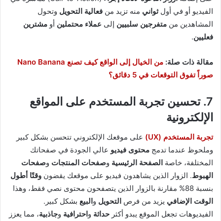
الفيديو أو في أول
ثواني
منه تزيد من
فعالية التحويل
وتحول
المشاهدين من
متفرجين سلبيين
إلى
عملاء محتملين
أو
مشترين
فعليين
.
مقالة ذات صلة:
من الخيال إلى الواقع كيف تصنع Nano Banana
صوراً تفوق التوقعات في 5 دقائق؟
7. تحسين تجربة المستخدم على المواقع
الإلكترونية
تجربة المستخدم (UX)
على موقعك الإلكتروني تتحسن بشكل كبير
وملحوظ عندما تدمج
محتوى فيديو
عالي الجودة في صفحاتك
المختلفة، خاصة
الصفحة الرئيسية
و
صفحات المنتجات
و
صفحات
الهبوط
. الزوار الذين يشاهدون فيديو على موقعك يقضون
وقتًا أطول
بنسبة 88% مقارنة بالزوار الذين يتصفحون محتوى نصي فقط، وهذا
الوقت الإضافي
يزيد من فرص
التحويل
و
البيع
بشكل كبير.
الفيديوهات تجعل الموقع يبدو أكثر
حداثة
و
احترافية
و
جاذبية
، مما يعزز