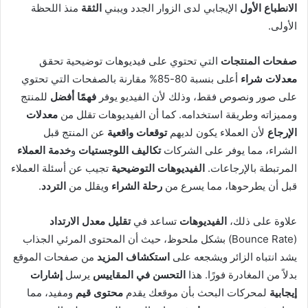
الانطباع الأول
الإيجابي لدى الزوار الجدد ويبني
الثقة
منذ اللحظة
الأولى.
صفحات المنتجات
التي تحتوي على فيديوهات توضيحية تحقق
معدلات شراء
أعلى بنسبة 80-85% مقارنة بالصفحات التي تحتوي
على صور ونصوص فقط، وذلك لأن الفيديو يوفر
فهمًا أفضل
للمنتج
ومميزاته وطريقة استخدامه. كما أن الفيديوهات تقلل من
معدلات
الإرجاع
لأن العملاء يكون لديهم
توقعات واقعية
عن المنتج قبل
الشراء، مما يوفر على الشركات
تكاليف اللوجستيات
و
خدمة العملاء
المرتبطة بالإرجاعات.
الفيديوهات التوضيحية
تجيب عن أسئلة العملاء
قبل أن يطرحوها، مما يسرع من
رحلة الشراء
ويقلل من
التردد
.
علاوة على ذلك،
الفيديوهات
تساعد في
تقليل معدل الارتداد
(Bounce Rate) بشكل ملحوظ، حيث أن المحتوى المرئي الجذاب
يشد انتباه الزائر ويشجعه على
استكشاف المزيد
من صفحات الموقع
بدلاً من المغادرة فورًا. هذا
التحسن في المقاييس
يرسل
إشارات
إيجابية
لمحركات البحث بأن موقعك يقدم
محتوى قيم
ومفيد، مما