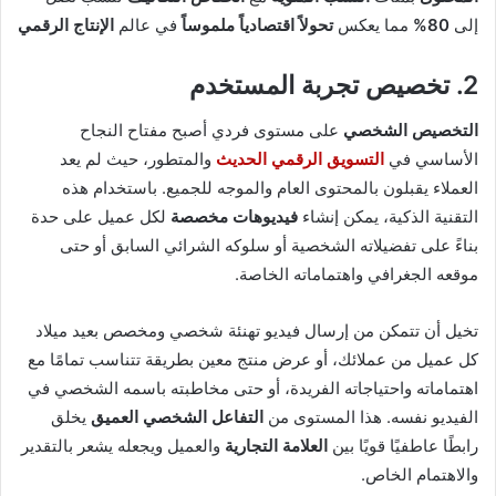
إلى
80%
مما يعكس
تحولاً اقتصادياً ملموساً
في عالم
الإنتاج الرقمي
2. تخصيص تجربة المستخدم
التخصيص الشخصي
على مستوى فردي أصبح مفتاح النجاح
الأساسي في
التسويق الرقمي الحديث
والمتطور، حيث لم يعد
العملاء يقبلون بالمحتوى العام والموجه للجميع. باستخدام هذه
التقنية الذكية، يمكن إنشاء
فيديوهات مخصصة
لكل عميل على حدة
بناءً على تفضيلاته الشخصية أو سلوكه الشرائي السابق أو حتى
موقعه الجغرافي واهتماماته الخاصة.
تخيل أن تتمكن من إرسال فيديو تهنئة شخصي ومخصص بعيد ميلاد
كل عميل من عملائك، أو عرض منتج معين بطريقة تتناسب تمامًا مع
اهتماماته واحتياجاته الفريدة، أو حتى مخاطبته باسمه الشخصي في
الفيديو نفسه. هذا المستوى من
التفاعل الشخصي العميق
يخلق
رابطًا عاطفيًا قويًا بين
العلامة التجارية
والعميل ويجعله يشعر بالتقدير
والاهتمام الخاص.