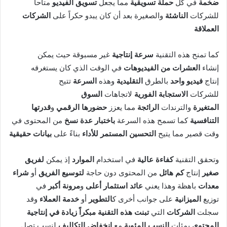
ضخمة
في كل
حملة تسويقية
مما يجعل
تسويق الفيديو
متاحاً
للشركات
الناشئة
والصغيرة بعد أن كان يبدو حكراً على
الشركات
العملاقة
كما تمنح هذه التقنية
سرعة إنتاجية
غير مسبوقة حيث يمكن
إنشاء
العشرات من الفيديوهات
في الوقت الذي كان يستغرقه
إنتاج
فيديو واحد
بالطرق
التقليدية
وهذه
السرعة
تتيح
للشركات
الاستجابة الفورية
لاتجاهات
السوق
المتغيرة
والترندات
الرائجة
مما يعزز
حضورها الرقمي
و
قدرتها
التنافسية
كما تسمح هذه السرعة
باختبار عدة نسخ
من المحتوى في
وقت قصير مما يتيح
التحسين المستمر للأداء
بناءً على
بيانات حقيقية
وتحقق التقنية
كفاءة عالية
في استخدام
الموارد
إذ يمكن
لفريق
صغير
إنتاج
كم هائل
من المحتوى دون حاجة
لتوسيع الفريق
أو
شراء
معدات
باهظة وهذا يعني
عائد استثمار أعلى
و
مرونة أكبر
في
توزيع
الميزانية
على جوانب أخرى ك
التطوير
أو
خدمة العملاء
وقد
سجلت
الشركات
التي
تبنت هذه التقنية مبكراً
زيادة في إنتاجية
المحتوى
بمئات
النسب المئوية
مع
انخفاض التكاليف
لنسب تصل