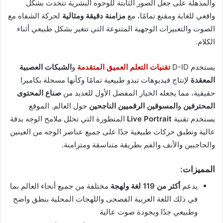
والمذهلة على جعل الصور الثابتة للوجوه البشرية تتحدث بشكل
واقعي للغاية ومقنع تمامًا، مع
مزامنة دقيقة ومثالية
لحركة الشفاه مع
الصوت والتعبيرات الوجهية المتنوعة التي تتغير بشكل طبيعي أثناء
الكلام.
يستخدم D-ID
تقنيات التعلم العميق المتقدمة
و
الشبكات العصبية
المعقدة
لإنتاج فيديوهات تبدو طبيعية تمامًا وكأنها مسجلة بكاميرا
حقيقية، مما يجعله الخيار المفضل الأول للعديد من
صناع المحتوى
المحترفين
و
المسوقين الرقميين الناجحين
حول العالم. الموقع
يستخدم تقنية
Live Portrait
المتطورة التي تحلل ملامح الوجه بدقة
عالية وتطبق حركات طبيعية جدًا على جميع عناصر الوجه من العينين
والحاجبين والأنف والفم بطريقة متناسقة ومتزامنة.
المميزات:
يدعم
أكثر من 119 لغة ولهجة
مختلفة من جميع أنحاء العالم بما
في ذلك اللغة العربية الفصحى واللهجات المحلية بنطق واضح
وطبيعي جدًا وبجودة صوت عالية