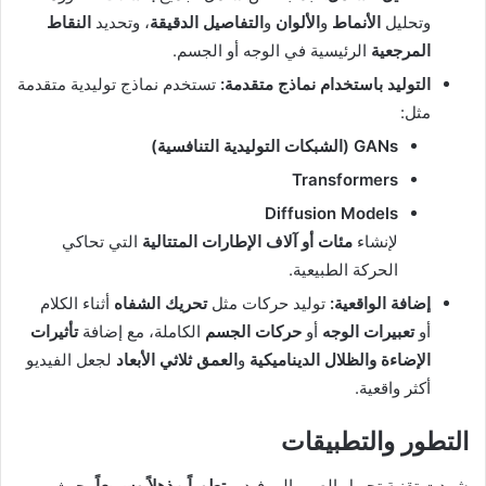
وتحليل
الأنماط
و
الألوان
و
التفاصيل الدقيقة
، وتحديد
النقاط
المرجعية
الرئيسية في الوجه أو الجسم.
التوليد باستخدام نماذج متقدمة:
تستخدم نماذج توليدية متقدمة
مثل:
GANs (الشبكات التوليدية التنافسية)
Transformers
Diffusion Models
لإنشاء
مئات أو آلاف الإطارات المتتالية
التي تحاكي
الحركة الطبيعية.
إضافة الواقعية:
توليد حركات مثل
تحريك الشفاه
أثناء الكلام
أو
تعبيرات الوجه
أو
حركات الجسم
الكاملة، مع إضافة
تأثيرات
الإضاءة والظلال الديناميكية
و
العمق ثلاثي الأبعاد
لجعل الفيديو
أكثر واقعية.
التطور والتطبيقات
شهدت تقنية تحويل الصور إلى فيديو
تطوراً مذهلاً وسريعاً
، حيث