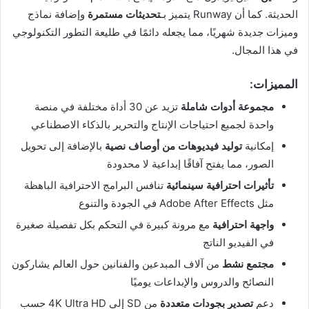
الحديثة. كما أن Runway يتميز بـ
تحديثات مستمرة
وإضافة نماذج
وميزات جديدة شهريًا، مما يجعله دائمًا في طليعة التطور التكنولوجي
في هذا المجال.
المميزات:
مجموعة أدوات شاملة
تزيد عن 30 أداة مختلفة في منصة
واحدة لجميع احتياجات الإنتاج والتحرير بالذكاء الاصطناعي
إمكانية
توليد فيديوهات من أوصاف نصية
بالإضافة إلى تحويل
الصور، مما يفتح آفاقًا إبداعية لا محدودة
تأثيرات احترافية سينمائية
تنافس البرامج الاحترافية الباهظة
مثل Adobe After Effects في الجودة والتنوع
واجهة احترافية
مع مرونة كبيرة في التحكم بكل تفصيلة صغيرة
في الفيديو الناتج
مجتمع نشط
من آلاف المبدعين والفنانين حول العالم يشاركون
النصائح والدروس والإبداعات يوميًا
دعم
تصدير بجودات متعددة
من SD إلى 4K Ultra HD حسب